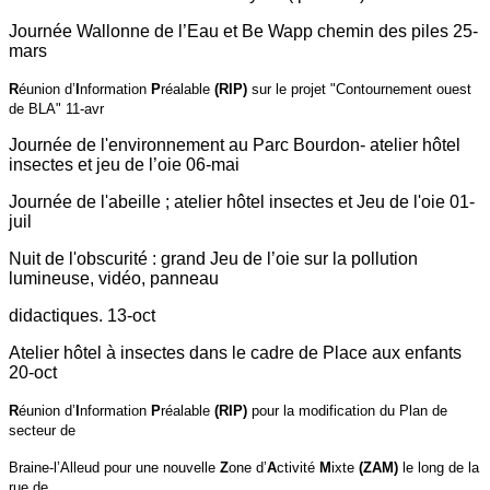
Journée Wallonne de l’Eau et Be Wapp chemin des piles 25-
mars
R
éunion d’
I
nformation
P
réalable
(RIP)
sur le projet "Contournement ouest
de BLA" 11-avr
Journée de l'environnement au Parc Bourdon- atelier hôtel
insectes et jeu de l’oie 06-mai
Journée de l'abeille ; atelier hôtel insectes et Jeu de l'oie 01-
juil
Nuit de l'obscurité : grand Jeu de l’oie sur la pollution
lumineuse, vidéo, panneau
didactiques. 13-oct
Atelier hôtel à insectes dans le cadre de Place aux enfants
20-oct
R
éunion d’
I
nformation
P
réalable
(RIP)
pour la modification du Plan de
secteur de
Braine-l’Alleud pour une nouvelle
Z
one d’
A
ctivité
M
ixte
(ZAM)
le long de la
rue de