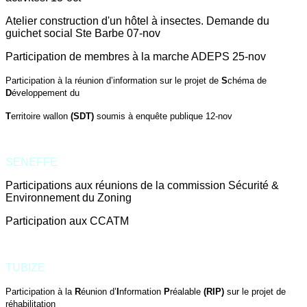
Atelier construction d'un hôtel à insectes. Demande du
guichet social Ste Barbe 07-nov
Participation de membres à la marche ADEPS 25-nov
Participation à la réunion d’information sur le projet de
S
chéma de
D
éveloppement du
T
erritoire wallon
(SDT)
soumis à enquête publique 12-nov
SENEFFE
Participations aux réunions de la commission Sécurité &
Environnement du Zoning
Participation aux CCATM
TUBIZE
Participation à la
R
éunion d’
I
nformation
P
réalable
(RIP)
sur le projet de
réhabilitation