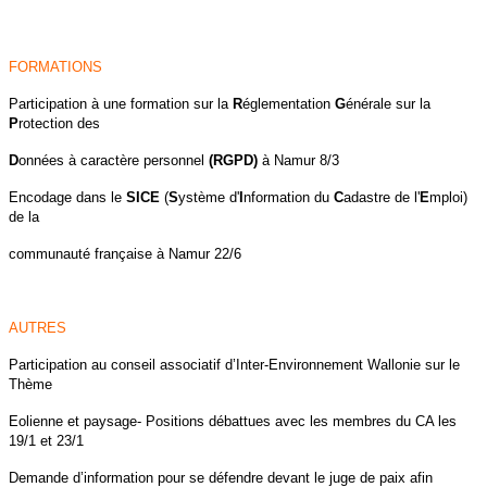
F
ORMATIONS
Participation à une formation sur la
R
églementation
G
énérale sur la
P
rotection des
D
onnées à caractère personnel
(RGPD)
à Namur 8/3
Encodage dans le
SICE
(
S
ystème d'
I
nformation du
C
adastre de l'
E
mploi)
de la
communauté française à Namur 22/6
AUTRES
Participation au conseil associatif d’Inter-Environnement Wallonie sur le
Thème
Eolienne et paysage- Positions débattues avec les membres du CA les
19/1 et 23/1
Demande d’information pour se défendre devant le juge de paix afin