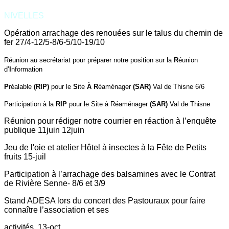
NIVELLES
Opération arrachage des renouées sur le talus du chemin de
fer
27/4-12/5-8/6-5/10-
19/10
Réunion au secrétariat pour préparer notre position sur la
R
éunion
d’
I
nformation
P
réalable
(RIP)
pour le
S
ite
À R
éaménager
(SAR)
Val de Thisne 6/6
Participation à la
RIP
pour le Site à Réaménager
(SAR)
Val de Thisne
Réunion pour rédiger notre courrier en réaction à l’enquête
publique
11juin
12juin
Jeu de l'oie et atelier Hôtel à insectes à la Fête de Petits
fruits 15-juil
Participation à l’arrachage des balsamines avec le Contrat
de Rivière Senne- 8/6 et 3/9
Stand ADESA lors du concert des Pastouraux pour faire
connaître l’association et ses
activités. 13-oct