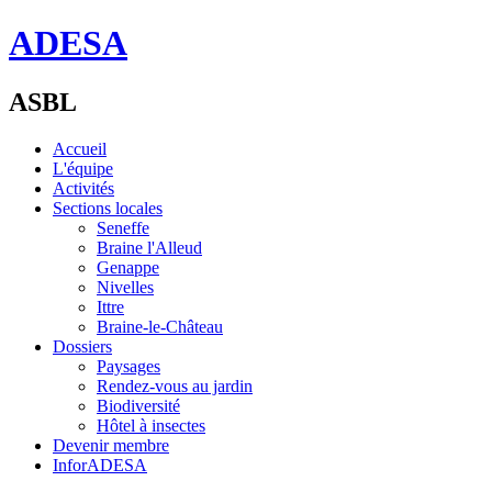
ADESA
ASBL
Accueil
L'équipe
Activités
Sections locales
Seneffe
Braine l'Alleud
Genappe
Nivelles
Ittre
Braine-le-Château
Dossiers
Paysages
Rendez-vous au jardin
Biodiversité
Hôtel à insectes
Devenir membre
InforADESA