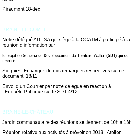
Piraumont 18-déc
BRAINE-LE-COMTE
Notre délégué ADESA qui siège à la CCATM à participé à la
réunion d’information sur
le projet de
S
chéma de
D
éveloppement du
T
erritoire Wallon
(SDT)
qui se
tenait à
Soignies. Echanges de nos remarques respectives sur ce
document. 13/11
Envoi d’un Courrier par notre délégué en réaction à
l’Enquête Publique sur le SDT 4/12
BRAINE-LE-CHÂTEAU
Jardin communautaire :
les réunions se tiennent de 10h à 13h
Réunion relative aux activités à prévoir en 2018 - Atelier