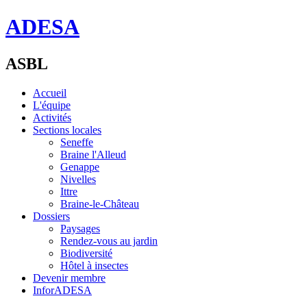
ADESA
ASBL
Accueil
L'équipe
Activités
Sections locales
Seneffe
Braine l'Alleud
Genappe
Nivelles
Ittre
Braine-le-Château
Dossiers
Paysages
Rendez-vous au jardin
Biodiversité
Hôtel à insectes
Devenir membre
InforADESA