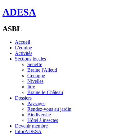
ADESA
ASBL
Accueil
L'équipe
Activités
Sections locales
Seneffe
Braine l'Alleud
Genappe
Nivelles
Ittre
Braine-le-Château
Dossiers
Paysages
Rendez-vous au jardin
Biodiversité
Hôtel à insectes
Devenir membre
InforADESA